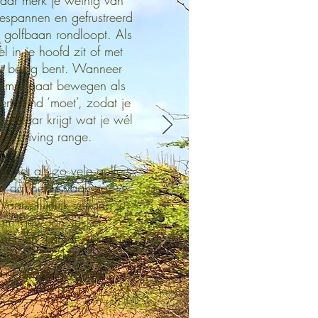
aar merk je weinig van
gespannen en gefrustreerd
 golfbaan rondloopt. Als
el in je hoofd zit of met
at bezig bent. Wanneer
rampt gaat bewegen als
enaamd ‘moet’, zodat je
or elkaar krijgt wat je wél
 de driving range.
r, net als zo vele golfers,
 dat het te vaak zo
aarschijnlijk verlang je
om ‘gewoon’ lekker
nen en met plezier te
spelen, zodat je echt
unt genieten van je rondje