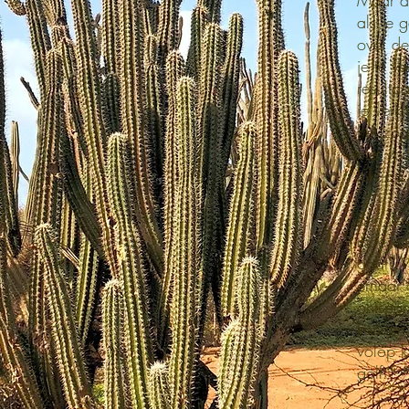
Maar d
als je 
over de
je te ve
resulta
je verk
het zog
niet vo
lukt op
Ben je e
moe van
gaat? W
ernaar 
ontspan
kunnen 
volop k
golf.